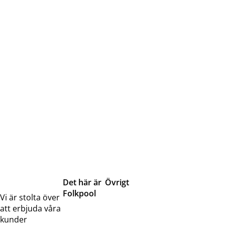
Det här är
Övrigt
Folkpool
Servicetjänster
Vi är stolta över
Om oss
Samarbeten
att erbjuda våra
Kontakta
Pressreleaser och
kunder