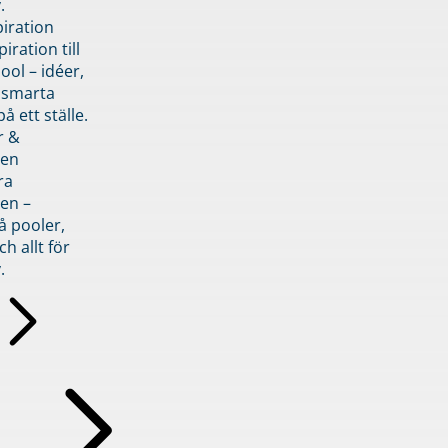
.
piration
iration till
ol – idéer,
h smarta
å ett ställe.
r &
den
ra
en –
å pooler,
ch allt för
.