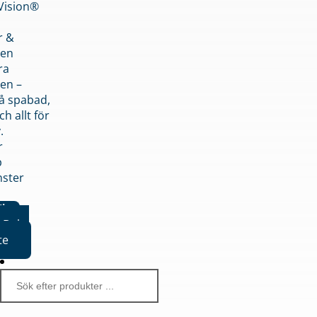
nVision®
r &
den
ra
en –
på spabad,
ch allt för
.
r
p
nster
iker
Boka
te