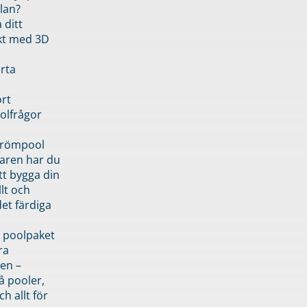
lan?
 ditt
kt med 3D
rta
rt
olfrågor
drömpool
garen har du
tt bygga din
llt och
et färdiga
 poolpaket
ra
en –
å pooler,
ch allt för