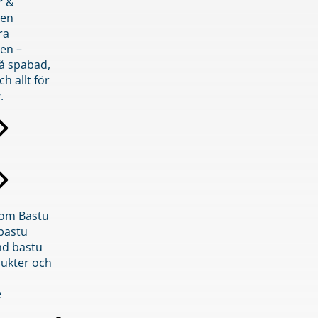
r &
den
ra
en –
på spabad,
ch allt för
.
inom Bastu
bastu
d bastu
ukter och
e