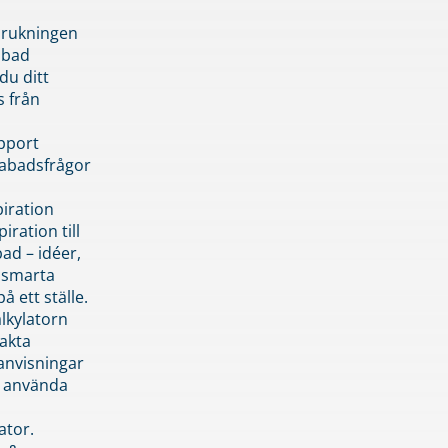
brukningen
abad
du ditt
s från
pport
pabadsfrågor
piration
iration till
ad – idéer,
h smarta
å ett ställe.
lkylatorn
akta
anvisningar
 använda
ator.