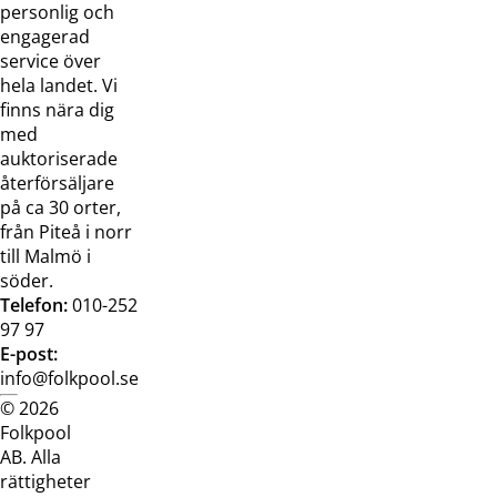
oss
bilder
personlig och
Jobba hos
Visselblåsarfunktion
engagerad
oss
service över
Broschyrer
hela landet. Vi
finns nära dig
med
auktoriserade
återförsäljare
på ca 30 orter,
från Piteå i norr
till Malmö i
söder.
Telefon:
010-252
97 97
E-post:
info@folkpool.se
© 2026
Dataskyddspolicy
Cookiepolicy
Köpvillkor
Köpvill
Folkpool
webb
butik
AB. Alla
rättigheter