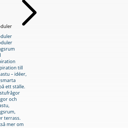
duler
duler
duler
ngsrum
l
piration
iration till
stu – idéer,
h smarta
å ett ställe.
stufrågor
ågor och
astu,
ngsrum,
er terrass.
ckså mer om