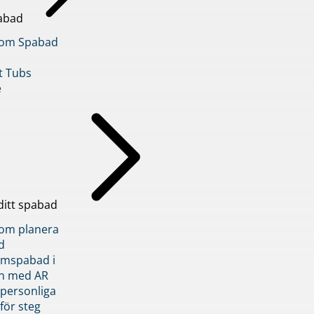
abad
inom Spabad
t Tubs
e
ditt spabad
inom planera
d
römspabad i
n med AR
 personliga
 för steg