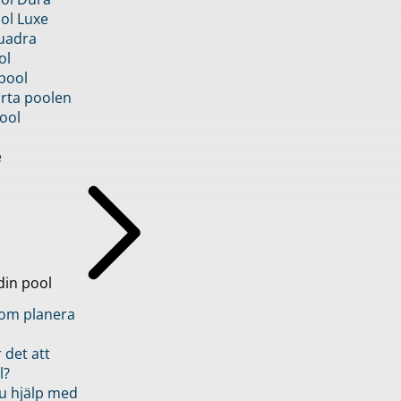
ol Luxe
uadra
ol
pool
rta poolen
ool
e
din pool
inom planera
 det att
l?
u hjälp med