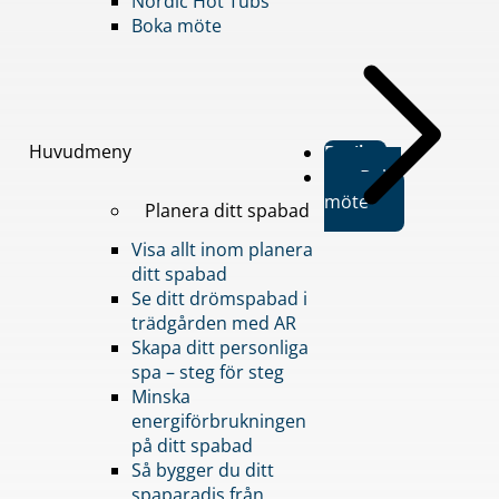
Nordic Hot Tubs
Boka möte
Huvudmeny
Butiker
Boka
möte
Planera ditt spabad
Visa allt inom planera
ditt spabad
Se ditt drömspabad i
trädgården med AR
Skapa ditt personliga
spa – steg för steg
Minska
energiförbrukningen
på ditt spabad
Så bygger du ditt
spaparadis från