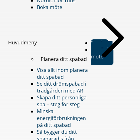
Nordic Hot Tubs
Boka möte
Huvudmeny
Butiker
Boka
möte
Planera ditt spabad
Visa allt inom planera
ditt spabad
Se ditt drömspabad i
trädgården med AR
Skapa ditt personliga
spa – steg för steg
Minska
energiförbrukningen
på ditt spabad
Så bygger du ditt
spaparadis från