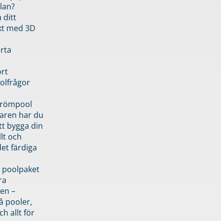
lan?
 ditt
kt med 3D
rta
rt
olfrågor
drömpool
garen har du
tt bygga din
llt och
et färdiga
 poolpaket
ra
en –
å pooler,
ch allt för