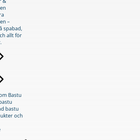
r &
den
ra
en –
på spabad,
ch allt för
.
inom Bastu
bastu
d bastu
ukter och
e