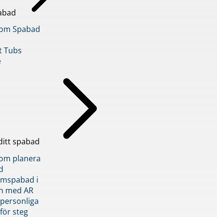
abad
inom Spabad
t Tubs
e
ditt spabad
inom planera
d
römspabad i
n med AR
 personliga
 för steg