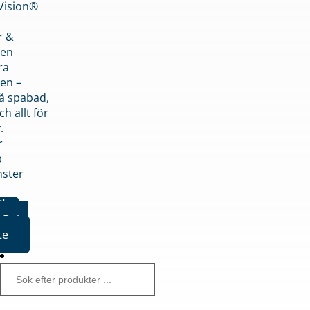
nVision®
r &
den
ra
en –
på spabad,
ch allt för
.
r
p
nster
iker
Boka
te