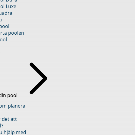
ol Luxe
uadra
ol
pool
rta poolen
ool
e
din pool
inom planera
 det att
l?
u hjälp med