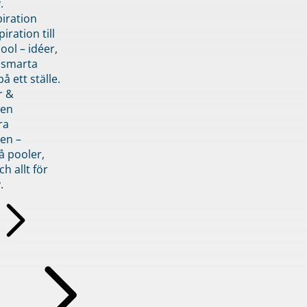
.
piration
iration till
ol – idéer,
h smarta
å ett ställe.
r &
den
ra
en –
å pooler,
ch allt för
.