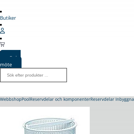
Butiker
Boka
möte
Webbshop
Pool
Reservdelar och komponenter
Reservdelar Inbyggn