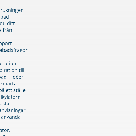
brukningen
abad
du ditt
s från
pport
pabadsfrågor
piration
iration till
ad – idéer,
h smarta
å ett ställe.
lkylatorn
akta
anvisningar
 använda
ator.