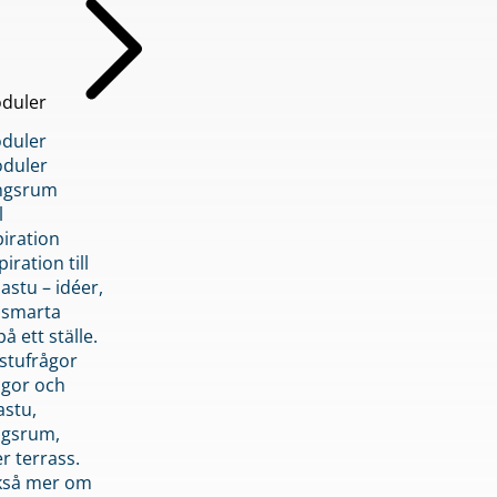
duler
duler
duler
ngsrum
l
piration
iration till
stu – idéer,
h smarta
å ett ställe.
stufrågor
ågor och
astu,
ngsrum,
er terrass.
ckså mer om