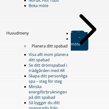
Nordic Hot Tubs
Boka möte
Huvudmeny
Butiker
Boka
möte
Planera ditt spabad
Visa allt inom planera
ditt spabad
Se ditt drömspabad i
trädgården med AR
Skapa ditt personliga
spa – steg för steg
Minska
energiförbrukningen
på ditt spabad
Så bygger du ditt
spaparadis från