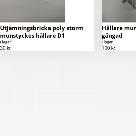
Utjämningsbricka poly storm
Hållare mun
munstyckes hållare D1
gängad
I lager
I lager
30 kr
100 kr