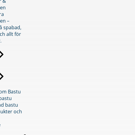
r &
den
ra
en –
på spabad,
ch allt för
.
inom Bastu
bastu
d bastu
ukter och
e