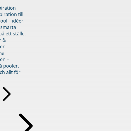
.
piration
iration till
ol – idéer,
h smarta
å ett ställe.
r &
den
ra
en –
å pooler,
ch allt för
.