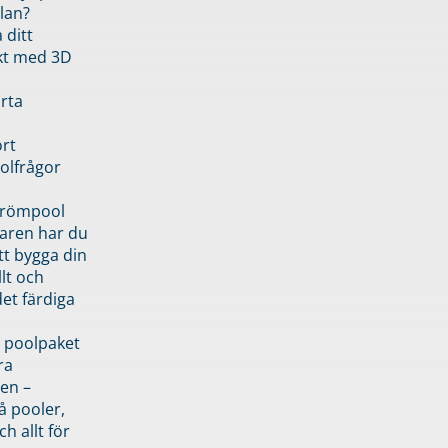
lan?
 ditt
kt med 3D
rta
rt
olfrågor
drömpool
garen har du
tt bygga din
llt och
et färdiga
 poolpaket
ra
en –
å pooler,
ch allt för