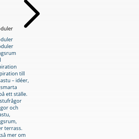
duler
duler
duler
ngsrum
l
piration
iration till
stu – idéer,
h smarta
å ett ställe.
stufrågor
ågor och
astu,
ngsrum,
er terrass.
ckså mer om