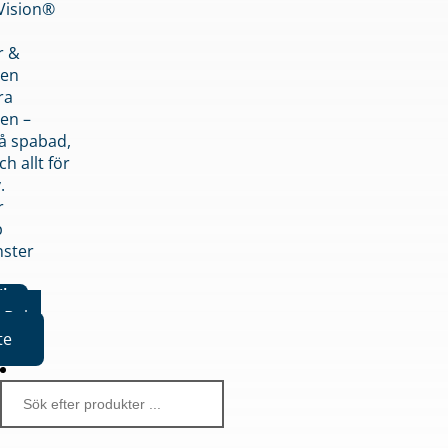
nVision®
r &
den
ra
en –
på spabad,
ch allt för
.
r
p
nster
iker
Boka
te