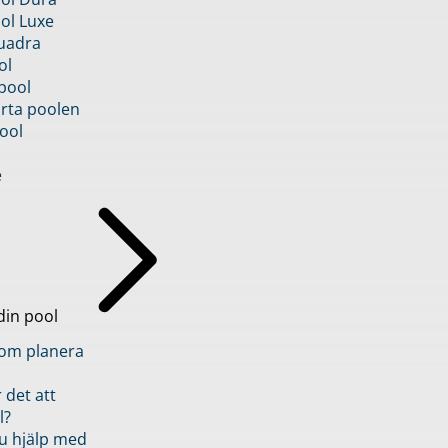
ol Luxe
uadra
ol
pool
rta poolen
ool
e
din pool
inom planera
 det att
l?
u hjälp med