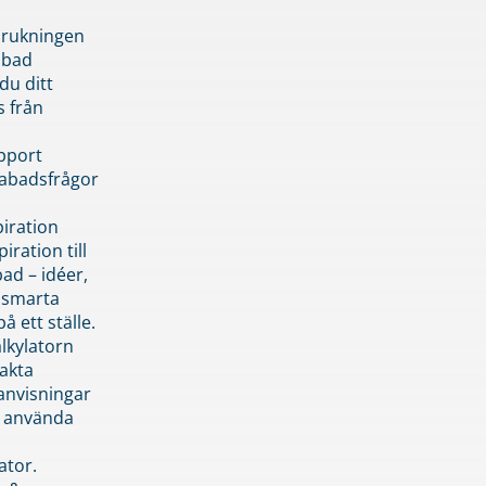
brukningen
abad
du ditt
s från
pport
pabadsfrågor
piration
iration till
ad – idéer,
h smarta
å ett ställe.
lkylatorn
akta
anvisningar
 använda
ator.