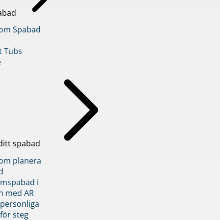
abad
inom Spabad
t Tubs
e
ditt spabad
inom planera
d
römspabad i
n med AR
 personliga
 för steg