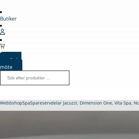
Butiker
Boka
möte
Webbshop
Spa
Spareservdelar Jacuzzi, Dimension One, Vita Spa, N