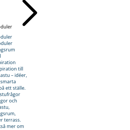
duler
duler
duler
ngsrum
l
piration
iration till
stu – idéer,
h smarta
å ett ställe.
stufrågor
ågor och
astu,
ngsrum,
er terrass.
ckså mer om