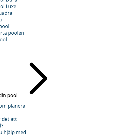
ol Luxe
uadra
ol
pool
rta poolen
ool
e
din pool
inom planera
 det att
l?
u hjälp med