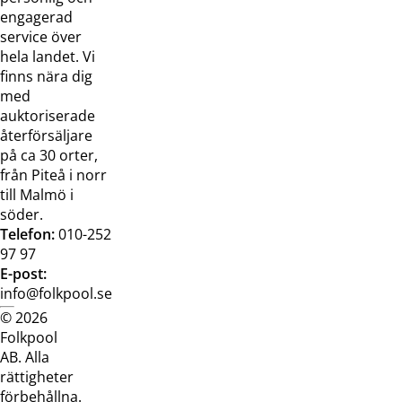
Jobba hos
Visselblåsarfunktion
engagerad
oss
service över
Broschyrer
hela landet. Vi
finns nära dig
med
auktoriserade
återförsäljare
på ca 30 orter,
från Piteå i norr
till Malmö i
söder.
Telefon:
010-252
97 97
E-post:
info@folkpool.se
© 2026
Dataskyddspolicy
Cookiepolicy
Köpvillkor
Köpvill
Folkpool
webb
butik
AB. Alla
rättigheter
förbehållna.