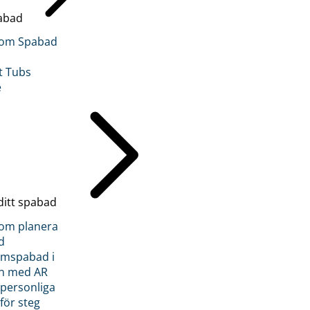
abad
inom Spabad
t Tubs
e
ditt spabad
inom planera
d
römspabad i
n med AR
 personliga
 för steg