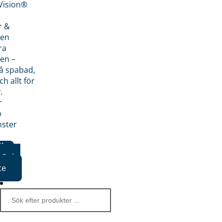
nVision®
r &
den
ra
en –
på spabad,
ch allt för
.
r
p
nster
iker
Boka
te