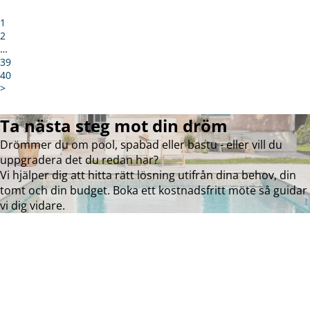
1
2
…
39
40
>
Ta nästa steg mot din dröm
Drömmer du om pool, spabad eller bastu - eller vill du
uppgradera det du redan har?
Vi hjälper dig att hitta rätt lösning utifrån dina behov, din
tomt och din budget. Boka ett kostnadsfritt möte så guidar
vi dig vidare.