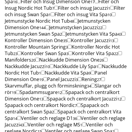
Spa
Filter och Insug Dimension One
Filter och
16
17
Insug Nordic Hot Tub
Filter och insug Jacuzzi
Filter
7
1
och insug Swan Spa
Filter och insug Vita Spa
1
10
Jetmunstycke Nordic Hot Tub
Jetmunstycken
48
Dimension One
Jetmunstycken Jacuzzi
144
22
Jetmunstycken Swan Spa
Jetmunstycken Vita Spa
2
43
Kontroller Dimension One
Kontroller Jacuzzi
35
13
Kontroller Mountain Spring
Kontroller Nordic Hot
3
Tub
Kontroller Swan Spa
Kontroller Vita Spa
23
3
22
Manifolders
Nackkudde Dimension One
20
26
Nackkudde Jacuzzi
Nackkudde Lily Spa
Nackkudde
10
1
Nordic Hot Tub
Nackkudde Vita Spa
Panel
1
9
Dimension One
Panel Jacuzzi
Rening
19
3
27
Skarvmuffar, plugg och förminskning
Slangar och
34
rör
Spadammsugare
Spapack och centralkort
19
12
Dimension One
Spapack och centralkort Jacuzzi
13
12
Spapack och centralkort Nordic
Spapack och
7
centralkort Swan Spa
Spapack och centralkort Vita
2
Spa
Ventiler och reglage D1
Ventiler och reglage
14
36
Jacuzzi
Ventiler och reglage MS
Ventiler och
43
1
reglage Nordic
Ventiler och reglage Swan Spa
15
2