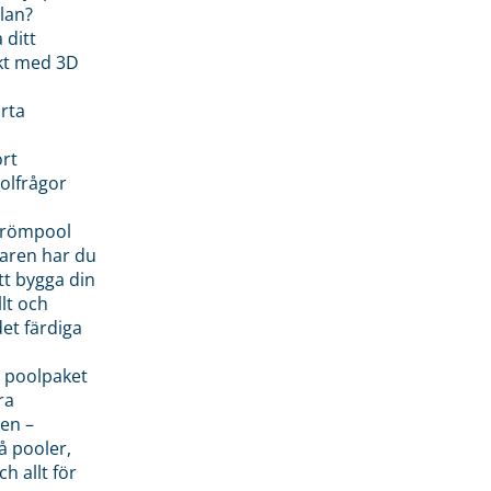
lan?
 ditt
kt med 3D
rta
rt
olfrågor
drömpool
garen har du
tt bygga din
llt och
et färdiga
 poolpaket
ra
en –
å pooler,
ch allt för