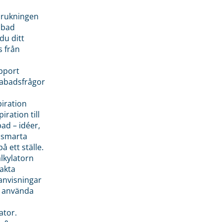
brukningen
abad
du ditt
s från
pport
pabadsfrågor
piration
iration till
ad – idéer,
h smarta
å ett ställe.
lkylatorn
akta
anvisningar
 använda
ator.