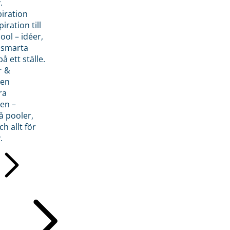
.
piration
iration till
ol – idéer,
h smarta
å ett ställe.
r &
den
ra
en –
å pooler,
ch allt för
.