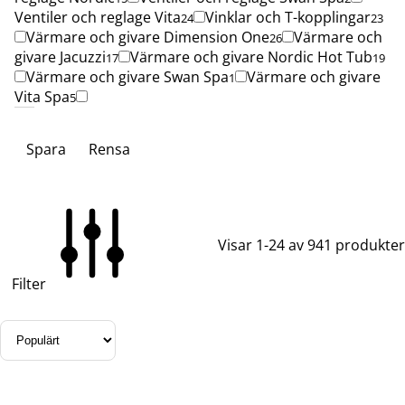
Ventiler och reglage Vita
Vinklar och T-kopplingar
24
23
Värmare och givare Dimension One
Värmare och
26
givare Jacuzzi
Värmare och givare Nordic Hot Tub
17
19
Värmare och givare Swan Spa
Värmare och givare
1
Vita Spa
5
Spara
Rensa
Visar 1-24 av 941 produkter
Filter