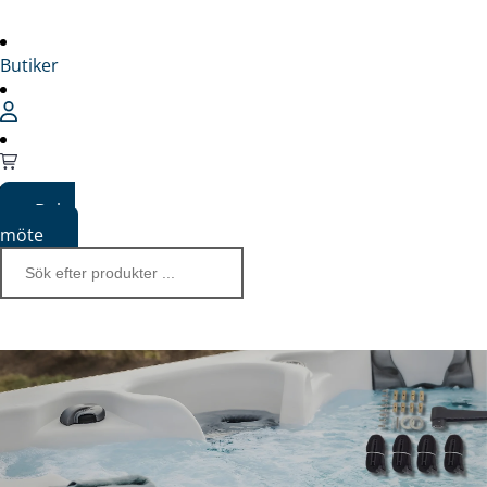
Butiker
Boka
möte