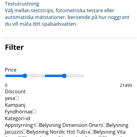
Testutrustning
Välj mellan teststrips, fotometriska testare eller
automatiska mätstationer, beroende på hur noggrant
du vill mäta ditt spabadsvatten.
Filter
Price
0
21490
Discount
yes
8
Kampanj
Fyndhörna
8
Kategori-id
Appstyrning
Belysning Dimension One
Belysning
7
75
Jacuzzi
Belysning Nordic Hot Tub
Belysning Vita
5
14