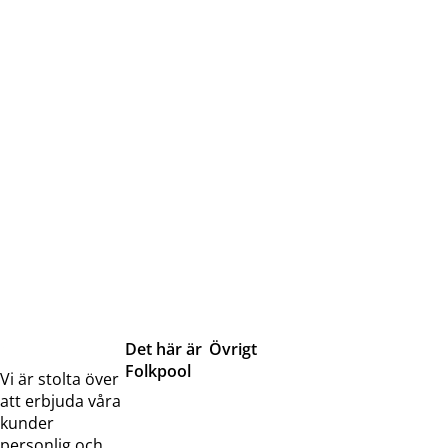
Det här är
Övrigt
Folkpool
Servicetjänster
Vi är stolta över
Om oss
Samarbeten
att erbjuda våra
Kontakta
Pressreleaser och
kunder
oss
bilder
personlig och