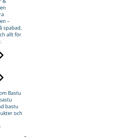
r &
den
ra
en –
på spabad,
ch allt för
.
inom Bastu
bastu
d bastu
ukter och
e