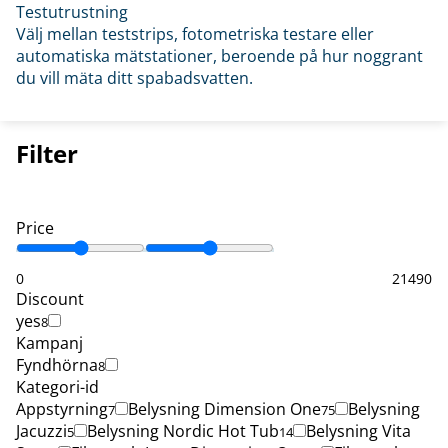
Testutrustning
Välj mellan teststrips, fotometriska testare eller
automatiska mätstationer, beroende på hur noggrant
du vill mäta ditt spabadsvatten.
Filter
Price
0
21490
Discount
yes
8
Kampanj
Fyndhörna
8
Kategori-id
Appstyrning
Belysning Dimension One
Belysning
7
75
Jacuzzi
Belysning Nordic Hot Tub
Belysning Vita
5
14