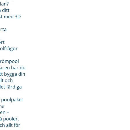
lan?
 ditt
kt med 3D
rta
rt
olfrågor
drömpool
garen har du
tt bygga din
llt och
et färdiga
 poolpaket
ra
en –
å pooler,
ch allt för