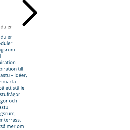
duler
duler
duler
ngsrum
l
piration
iration till
stu – idéer,
h smarta
å ett ställe.
stufrågor
ågor och
astu,
ngsrum,
er terrass.
ckså mer om