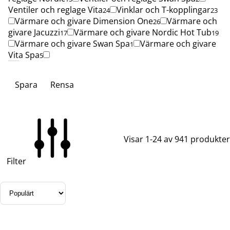
Ventiler och reglage Vita
Vinklar och T-kopplingar
24
23
Värmare och givare Dimension One
Värmare och
26
givare Jacuzzi
Värmare och givare Nordic Hot Tub
17
19
Värmare och givare Swan Spa
Värmare och givare
1
Vita Spa
5
Spara
Rensa
Visar 1-24 av 941 produkter
Filter