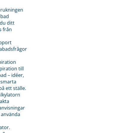
brukningen
abad
du ditt
s från
pport
pabadsfrågor
piration
iration till
ad – idéer,
h smarta
å ett ställe.
lkylatorn
akta
anvisningar
 använda
ator.