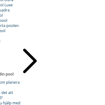
ol Luxe
uadra
ol
pool
rta poolen
ool
e
din pool
inom planera
 det att
l?
u hjälp med