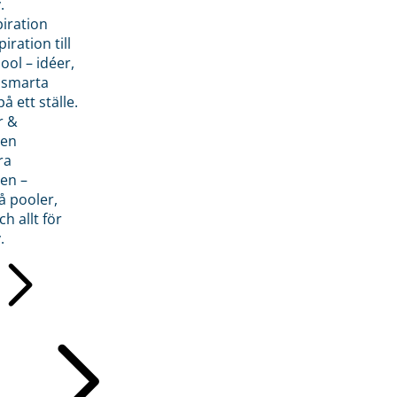
.
piration
iration till
ol – idéer,
h smarta
å ett ställe.
r &
den
ra
en –
å pooler,
ch allt för
.