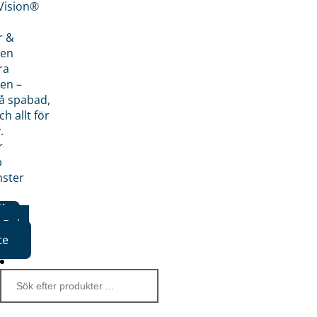
nVision®
r &
den
ra
en –
på spabad,
ch allt för
.
r
p
nster
iker
Boka
te