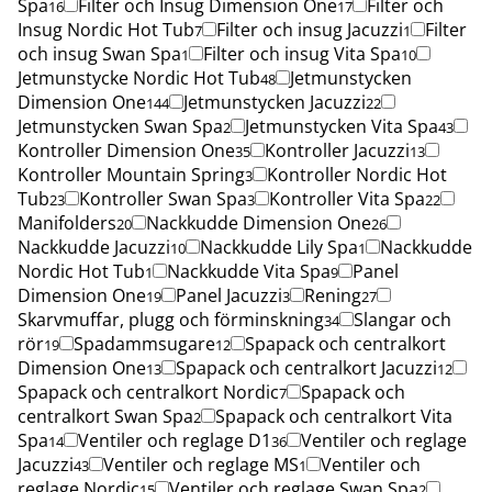
Spa
Filter och Insug Dimension One
Filter och
16
17
Insug Nordic Hot Tub
Filter och insug Jacuzzi
Filter
7
1
och insug Swan Spa
Filter och insug Vita Spa
1
10
Jetmunstycke Nordic Hot Tub
Jetmunstycken
48
Dimension One
Jetmunstycken Jacuzzi
144
22
Jetmunstycken Swan Spa
Jetmunstycken Vita Spa
2
43
Kontroller Dimension One
Kontroller Jacuzzi
35
13
Kontroller Mountain Spring
Kontroller Nordic Hot
3
Tub
Kontroller Swan Spa
Kontroller Vita Spa
23
3
22
Manifolders
Nackkudde Dimension One
20
26
Nackkudde Jacuzzi
Nackkudde Lily Spa
Nackkudde
10
1
Nordic Hot Tub
Nackkudde Vita Spa
Panel
1
9
Dimension One
Panel Jacuzzi
Rening
19
3
27
Skarvmuffar, plugg och förminskning
Slangar och
34
rör
Spadammsugare
Spapack och centralkort
19
12
Dimension One
Spapack och centralkort Jacuzzi
13
12
Spapack och centralkort Nordic
Spapack och
7
centralkort Swan Spa
Spapack och centralkort Vita
2
Spa
Ventiler och reglage D1
Ventiler och reglage
14
36
Jacuzzi
Ventiler och reglage MS
Ventiler och
43
1
reglage Nordic
Ventiler och reglage Swan Spa
15
2