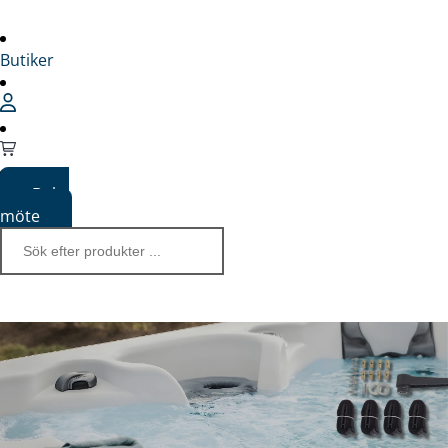
Butiker
Boka
möte