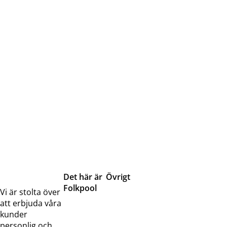
Det här är
Övrigt
Folkpool
Servicetjänster
Vi är stolta över
Om oss
Samarbeten
att erbjuda våra
Kontakta
Pressreleaser och
kunder
oss
bilder
personlig och