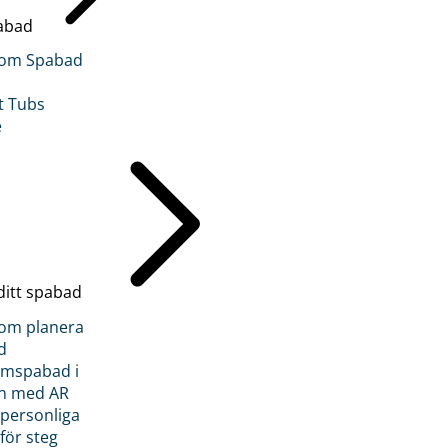
abad
inom Spabad
t Tubs
e
ditt spabad
inom planera
d
römspabad i
n med AR
 personliga
 för steg