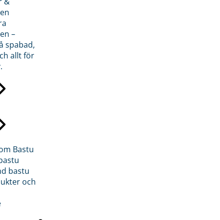
r &
den
ra
en –
på spabad,
ch allt för
.
inom Bastu
bastu
d bastu
ukter och
e