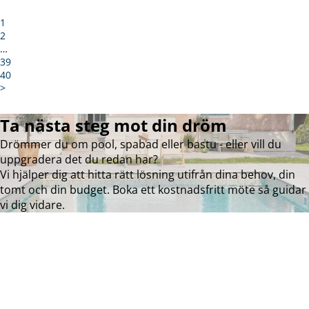
1
2
…
39
40
>
Ta nästa steg mot din dröm
Drömmer du om pool, spabad eller bastu - eller vill du
uppgradera det du redan har?
Vi hjälper dig att hitta rätt lösning utifrån dina behov, din
tomt och din budget. Boka ett kostnadsfritt möte så guidar
vi dig vidare.