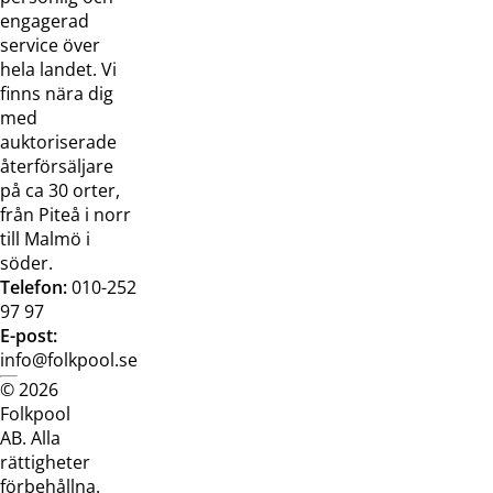
Jobba hos
Visselblåsarfunktion
engagerad
oss
service över
Broschyrer
hela landet. Vi
finns nära dig
med
auktoriserade
återförsäljare
på ca 30 orter,
från Piteå i norr
till Malmö i
söder.
Telefon:
010-252
97 97
E-post:
info@folkpool.se
© 2026
Dataskyddspolicy
Cookiepolicy
Köpvillkor
Köpvill
Folkpool
webb
butik
AB. Alla
rättigheter
förbehållna.