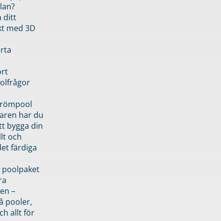
lan?
 ditt
kt med 3D
rta
rt
olfrågor
drömpool
garen har du
tt bygga din
llt och
et färdiga
 poolpaket
ra
en –
å pooler,
ch allt för