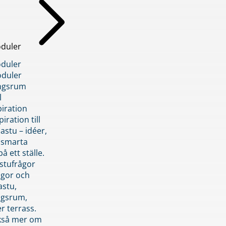
duler
duler
duler
ngsrum
l
piration
iration till
stu – idéer,
h smarta
å ett ställe.
stufrågor
ågor och
astu,
ngsrum,
er terrass.
ckså mer om