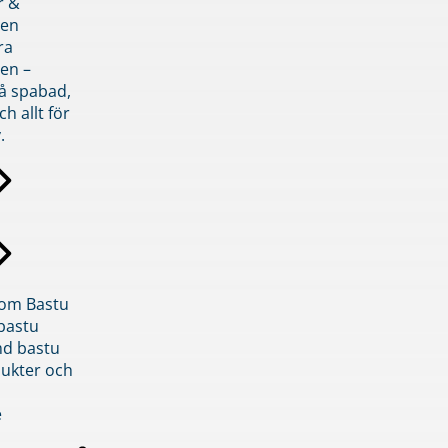
r &
den
ra
en –
på spabad,
ch allt för
.
inom Bastu
bastu
d bastu
ukter och
e