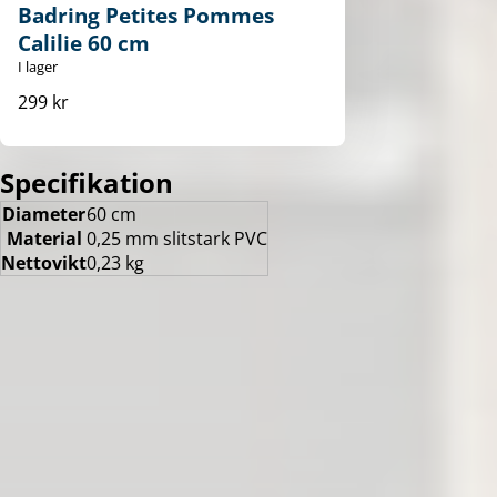
Badring Petites Pommes
Calilie 60 cm
I lager
299 kr
Specifikation
Diameter
60 cm
Material
0,25 mm slitstark PVC
Nettovikt
0,23 kg