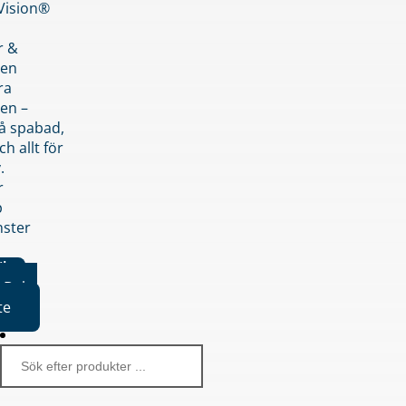
nVision®
r &
den
ra
en –
på spabad,
ch allt för
.
r
p
nster
iker
Boka
te