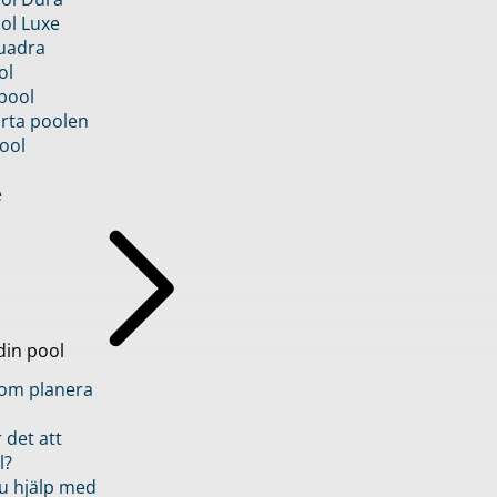
ol Luxe
uadra
ol
pool
rta poolen
ool
e
din pool
inom planera
 det att
l?
u hjälp med