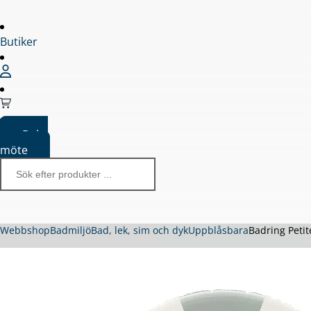
Butiker
Boka
möte
Webbshop
Badmiljö
Bad, lek, sim och dyk
Uppblåsbara
Badring Peti