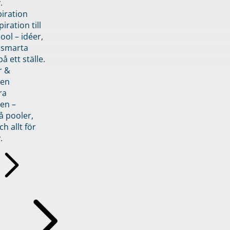
.
piration
iration till
ol – idéer,
h smarta
å ett ställe.
r &
den
ra
en –
å pooler,
ch allt för
.