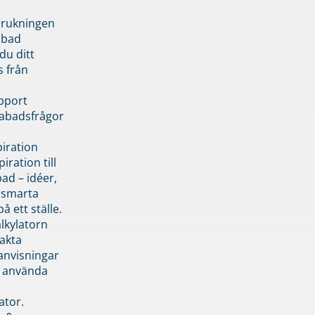
brukningen
abad
du ditt
s från
pport
pabadsfrågor
piration
iration till
ad – idéer,
h smarta
å ett ställe.
lkylatorn
akta
anvisningar
 använda
ator.