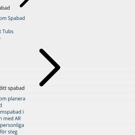
abad
inom Spabad
t Tubs
e
ditt spabad
inom planera
d
römspabad i
n med AR
 personliga
 för steg