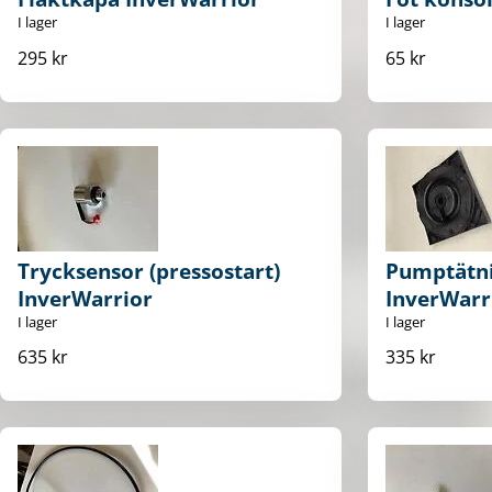
I lager
I lager
295 kr
65 kr
Trycksensor (pressostart)
Pumptätni
InverWarrior
InverWarr
I lager
I lager
635 kr
335 kr