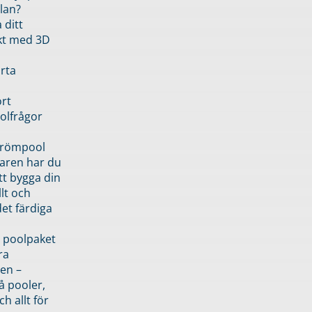
lan?
 ditt
kt med 3D
rta
rt
olfrågor
drömpool
garen har du
tt bygga din
llt och
et färdiga
 poolpaket
ra
en –
å pooler,
ch allt för