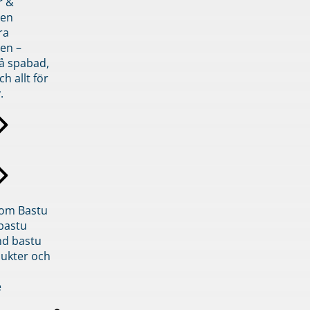
r &
den
ra
en –
på spabad,
ch allt för
.
inom Bastu
bastu
d bastu
ukter och
e