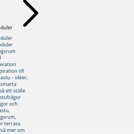
duler
duler
duler
ngsrum
l
piration
iration till
stu – idéer,
h smarta
å ett ställe.
stufrågor
ågor och
astu,
ngsrum,
er terrass.
ckså mer om