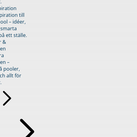
.
piration
iration till
ol – idéer,
h smarta
å ett ställe.
r &
den
ra
en –
å pooler,
ch allt för
.