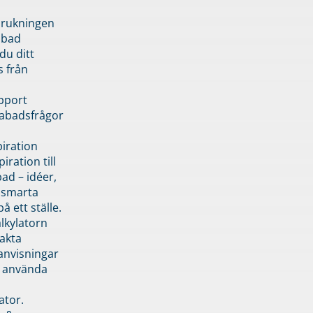
brukningen
abad
du ditt
s från
pport
pabadsfrågor
piration
iration till
ad – idéer,
h smarta
å ett ställe.
lkylatorn
akta
anvisningar
 använda
ator.