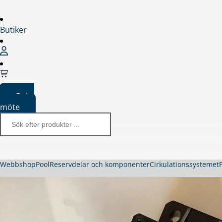
Butiker
Boka
möte
Webbshop
Pool
Reservdelar och komponenter
Cirkulationssystemet