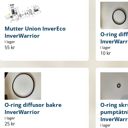
Mutter Union InverEco
O-ring dif
InverWarrior
InverWarr
I lager
55 kr
I lager
10 kr
O-ring diffusor bakre
O-ring skr
InverWarrior
pumptätni
I lager
InverWarr
25 kr
I lager