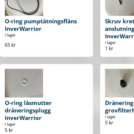
O-ring pumptätningsfläns
Skruv kre
InverWarrior
anslutning
I lager
InverWarr
I lager
65 kr
1 kr
O-ring låsmutter
Dränering
dräneringsplugg
grovfilter
InverWarrior
I lager
5 kr
I lager
5 kr