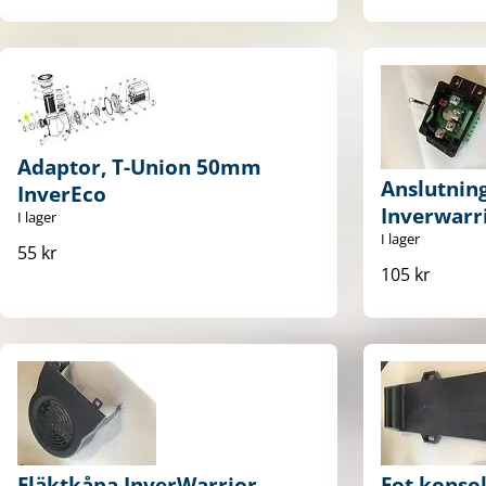
Adaptor, T-Union 50mm
Anslutning
InverEco
Inverwarr
I lager
I lager
55 kr
105 kr
Fläktkåpa InverWarrior
Fot konso