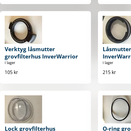
Verktyg låsmutter
Låsmutter 
grovfilterhus InverWarrior
InverWarr
I lager
I lager
105 kr
215 kr
Lock grovfilterhus
O-ring gro