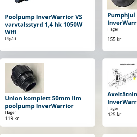
Pumphjul i
Poolpump InverWarrior VS
InverWarr
varvtalsstyrd 1,4 hk 1050W
I lager
Wifi
155 kr
Utgått
Axeltätni
Union komplett 50mm lim
InverWarr
poolpump InverWarrior
I lager
I lager
425 kr
119 kr