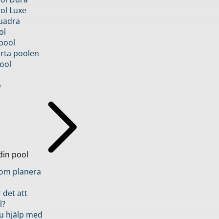
ol Luxe
uadra
ol
pool
rta poolen
ool
e
din pool
inom planera
 det att
l?
u hjälp med