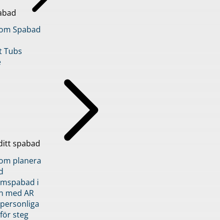
abad
inom Spabad
t Tubs
e
ditt spabad
inom planera
d
römspabad i
n med AR
 personliga
 för steg