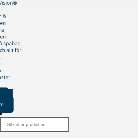
nVision®
r &
den
ra
en –
på spabad,
ch allt för
.
r
p
nster
iker
Boka
te