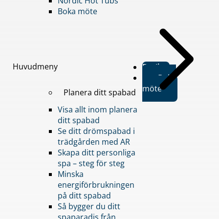
Nordic Hot Tubs
Boka möte
Huvudmeny
Butiker
Boka
möte
Planera ditt spabad
Visa allt inom planera
ditt spabad
Se ditt drömspabad i
trädgården med AR
Skapa ditt personliga
spa – steg för steg
Minska
energiförbrukningen
på ditt spabad
Så bygger du ditt
spaparadis från