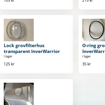
105 kr
215 kr
Lock grovfilterhus
O-ring gro
transparent InverWarrior
InverWarr
I lager
I lager
125 kr
35 kr