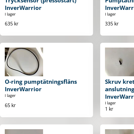
Trycksensor (pressostart)
Pumptätni
InverWarrior
InverWarr
I lager
I lager
635 kr
335 kr
O-ring pumptätningsfläns
Skruv kre
InverWarrior
anslutning
I lager
InverWarr
I lager
65 kr
1 kr