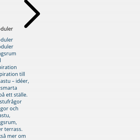
duler
duler
duler
ngsrum
l
piration
iration till
stu – idéer,
h smarta
å ett ställe.
stufrågor
ågor och
astu,
ngsrum,
er terrass.
ckså mer om