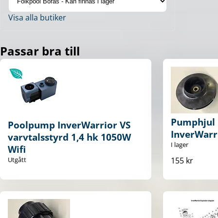
Visa alla butiker
Passar bra till
Pumphjul i
Poolpump InverWarrior VS
InverWarr
varvtalsstyrd 1,4 hk 1050W
I lager
Wifi
155 kr
Utgått