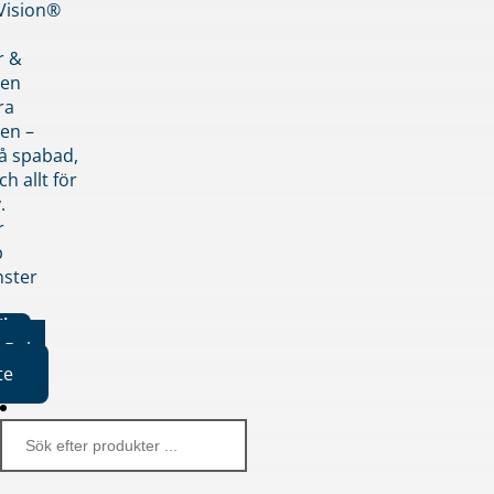
nVision®
r &
den
ra
en –
på spabad,
ch allt för
.
r
p
nster
iker
Boka
te