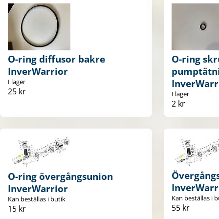
O-ring diffusor bakre
O-ring skr
InverWarrior
pumptätni
I lager
InverWarr
25 kr
I lager
2 kr
Övergång
O-ring övergångsunion
InverWarr
InverWarrior
Kan beställas i b
Kan beställas i butik
55 kr
15 kr