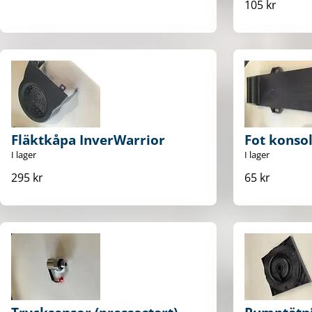
105 kr
Fläktkåpa InverWarrior
Fot konso
I lager
I lager
295 kr
65 kr