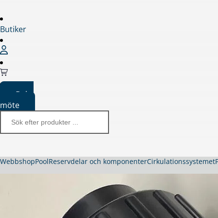
Butiker
Boka
möte
Webbshop
Pool
Reservdelar och komponenter
Cirkulationssystemet