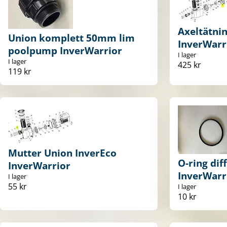
Axeltätni
Union komplett 50mm lim
InverWarr
poolpump InverWarrior
I lager
I lager
425 kr
119 kr
Mutter Union InverEco
O-ring dif
InverWarrior
InverWarr
I lager
55 kr
I lager
10 kr