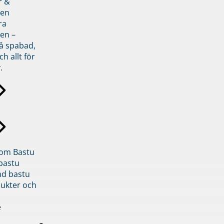
r &
den
ra
en –
på spabad,
ch allt för
.
inom Bastu
bastu
d bastu
ukter och
e