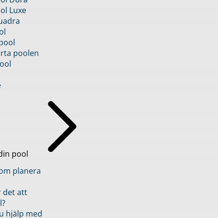
ol Luxe
uadra
ol
pool
rta poolen
ool
e
din pool
inom planera
 det att
l?
u hjälp med