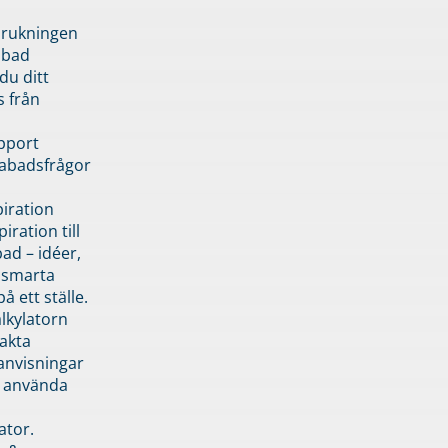
brukningen
abad
du ditt
s från
pport
pabadsfrågor
piration
iration till
ad – idéer,
h smarta
å ett ställe.
lkylatorn
akta
anvisningar
 använda
ator.