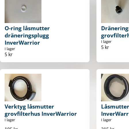
O-ring låsmutter
Dränering
dräneringsplugg
grovfilter
InverWarrior
I lager
5 kr
I lager
5 kr
Verktyg låsmutter
Låsmutter 
grovfilterhus InverWarrior
InverWarr
I lager
I lager