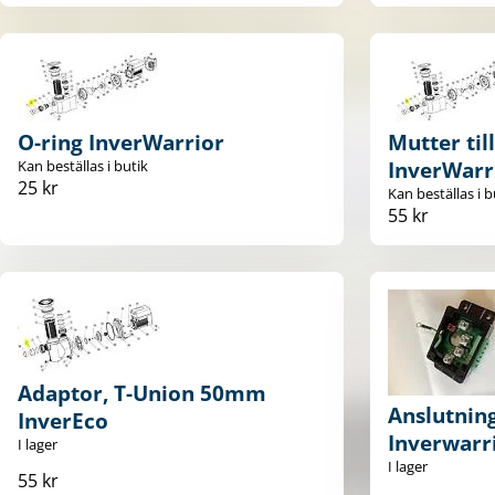
O-ring InverWarrior
Mutter til
Kan beställas i butik
InverWarr
25 kr
Kan beställas i b
55 kr
Adaptor, T-Union 50mm
Anslutning
InverEco
Inverwarr
I lager
I lager
55 kr