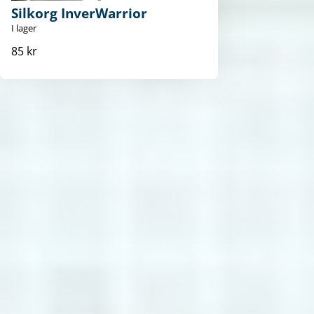
Silkorg InverWarrior
I lager
85 kr