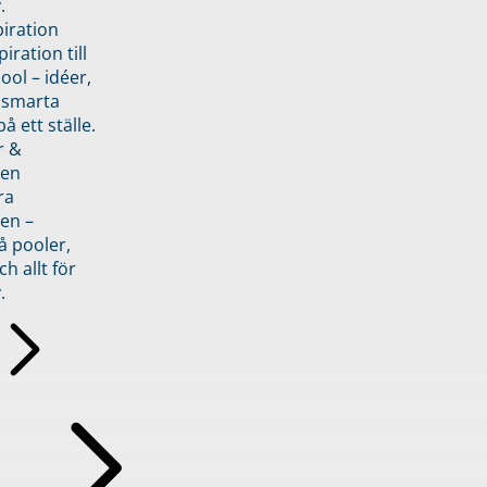
.
piration
iration till
ol – idéer,
h smarta
å ett ställe.
r &
den
ra
en –
å pooler,
ch allt för
.