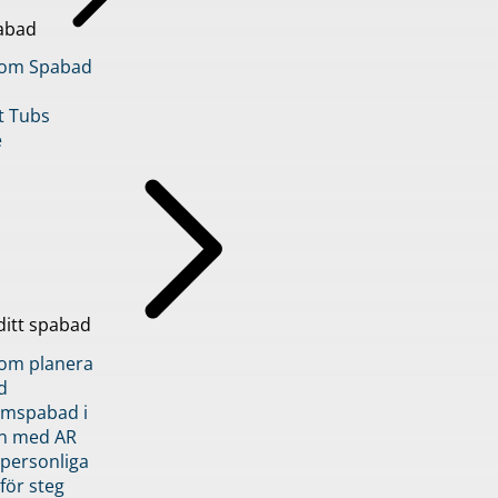
abad
inom Spabad
t Tubs
e
ditt spabad
inom planera
d
römspabad i
n med AR
 personliga
 för steg