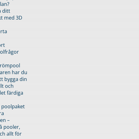
lan?
 ditt
kt med 3D
rta
rt
olfrågor
drömpool
garen har du
tt bygga din
llt och
et färdiga
 poolpaket
ra
en –
å pooler,
ch allt för