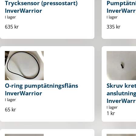
Trycksensor (pressostart)
Pumptätni
InverWarrior
InverWarr
I lager
I lager
635 kr
335 kr
O-ring pumptätningsfläns
Skruv kre
InverWarrior
anslutning
I lager
InverWarr
I lager
65 kr
1 kr