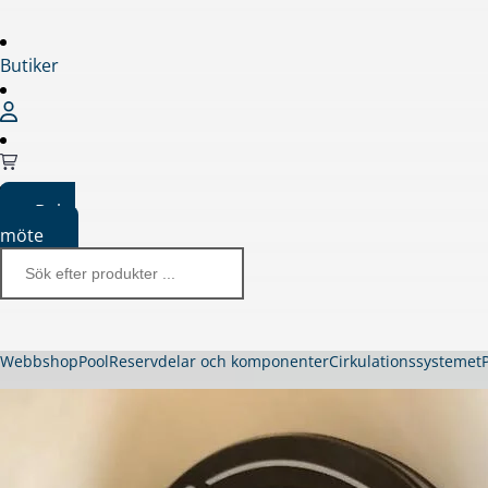
Butiker
Boka
möte
Webbshop
Pool
Reservdelar och komponenter
Cirkulationssystemet