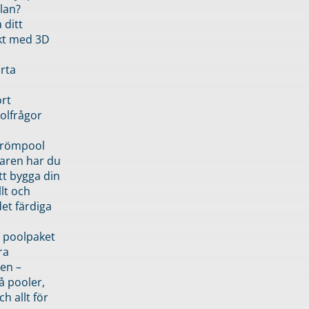
lan?
 ditt
kt med 3D
rta
rt
olfrågor
drömpool
garen har du
tt bygga din
llt och
et färdiga
 poolpaket
ra
en –
å pooler,
ch allt för