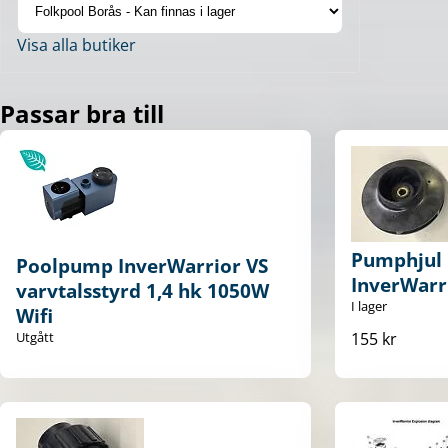
Visa alla butiker
Passar bra till
Pumphjul i
Poolpump InverWarrior VS
InverWarr
varvtalsstyrd 1,4 hk 1050W
I lager
Wifi
155 kr
Utgått