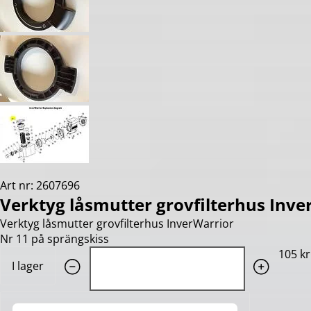
Art nr: 2607696
Verktyg låsmutter grovfilterhus Inve
Verktyg låsmutter grovfilterhus InverWarrior
Nr 11 på sprängskiss
Quantity: 1
105 kr
I lager