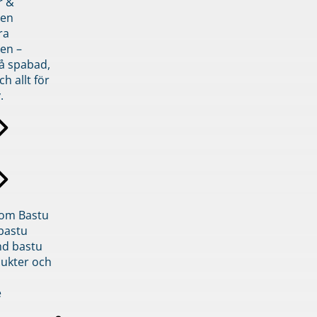
r &
den
ra
en –
på spabad,
ch allt för
.
inom Bastu
bastu
d bastu
ukter och
e