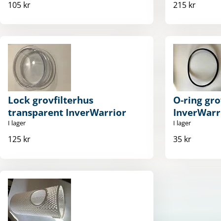
105 kr
215 kr
Lock grovfilterhus
O-ring gro
transparent InverWarrior
InverWarr
I lager
I lager
125 kr
35 kr