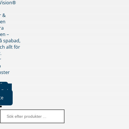
nVision®
r &
den
ra
en –
på spabad,
ch allt för
.
r
p
nster
iker
Boka
te