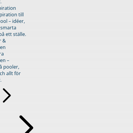
.
piration
iration till
ol – idéer,
h smarta
å ett ställe.
r &
den
ra
en –
å pooler,
ch allt för
.