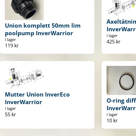
Axeltätni
Union komplett 50mm lim
InverWarr
poolpump InverWarrior
I lager
I lager
425 kr
119 kr
Mutter Union InverEco
O-ring dif
InverWarrior
InverWarr
I lager
55 kr
I lager
10 kr