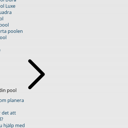
ol Luxe
uadra
ol
pool
rta poolen
ool
e
din pool
inom planera
 det att
l?
u hjälp med