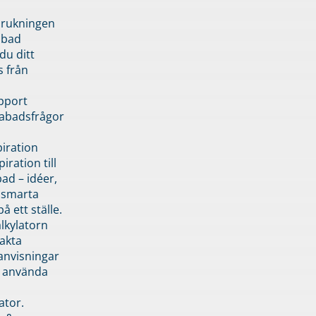
brukningen
abad
du ditt
s från
pport
pabadsfrågor
piration
iration till
ad – idéer,
h smarta
å ett ställe.
lkylatorn
akta
anvisningar
 använda
ator.