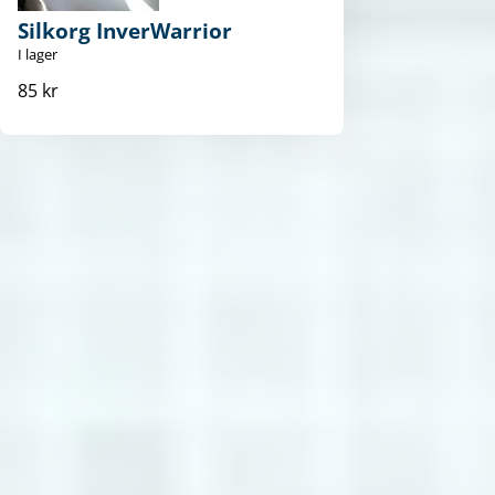
Silkorg InverWarrior
I lager
85 kr