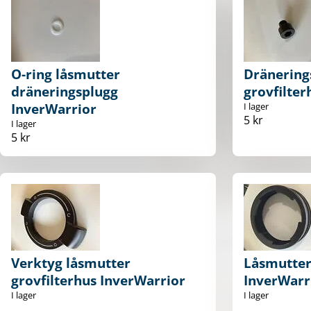
O-ring låsmutter
Dränering
dräneringsplugg
grovfilter
InverWarrior
I lager
5 kr
I lager
5 kr
Verktyg låsmutter
Låsmutter 
grovfilterhus InverWarrior
InverWarr
I lager
I lager