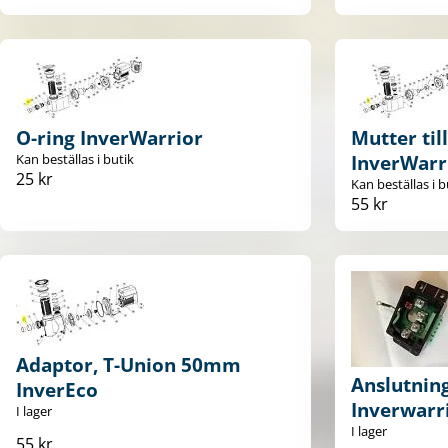
O-ring InverWarrior
Mutter til
Kan beställas i butik
InverWarr
25 kr
Kan beställas i b
55 kr
Adaptor, T-Union 50mm
Anslutning
InverEco
Inverwarr
I lager
I lager
55 kr