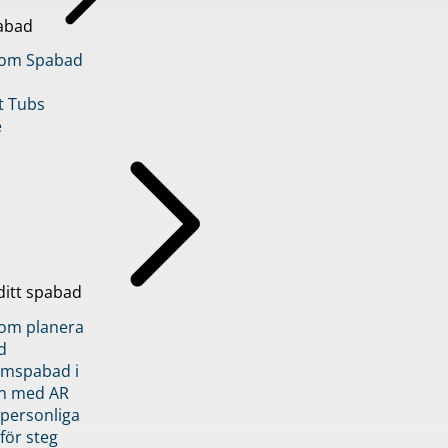
abad
inom Spabad
t Tubs
e
ditt spabad
inom planera
d
römspabad i
n med AR
 personliga
 för steg