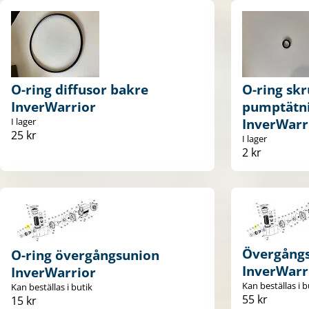
O-ring diffusor bakre
O-ring skr
InverWarrior
pumptätni
I lager
InverWarr
25 kr
I lager
2 kr
Övergång
O-ring övergångsunion
InverWarr
InverWarrior
Kan beställas i b
Kan beställas i butik
55 kr
15 kr