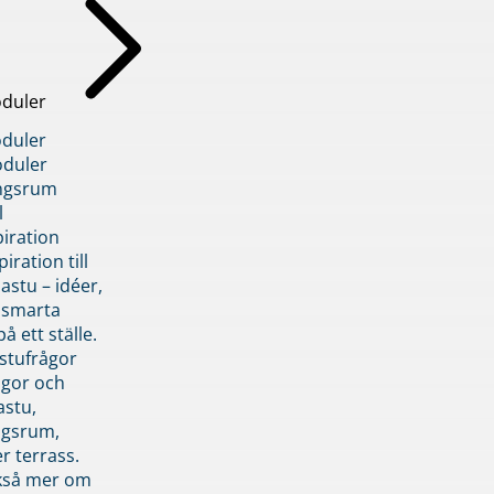
duler
duler
duler
ngsrum
l
piration
iration till
stu – idéer,
h smarta
å ett ställe.
stufrågor
ågor och
astu,
ngsrum,
er terrass.
ckså mer om