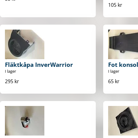
105 kr
Fläktkåpa InverWarrior
Fot konso
I lager
I lager
295 kr
65 kr