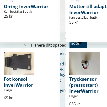
Nordic Hot Tubs
Boka möte
O-ring InverWarrior
Mutter till adapt
Kan beställas i butik
InverWarrior
25 kr
Kan beställas i butik
55 kr
Huvudmeny
Butiker
Boka
möte
Planera ditt spabad
Visa allt inom planera
ditt spabad
Se ditt drömspabad i
trädgården med AR
Skapa ditt personliga
Fot konsol
Trycksensor
spa – steg för steg
InverWarrior
(pressostart)
Minska
energiförbrukningen
I lager
InverWarrior
på ditt spabad
I lager
65 kr
Så bygger du ditt
635 kr
spaparadis från