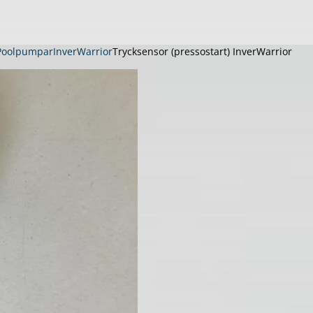
Poolpumpar
InverWarrior
Trycksensor (pressostart) InverWarrior