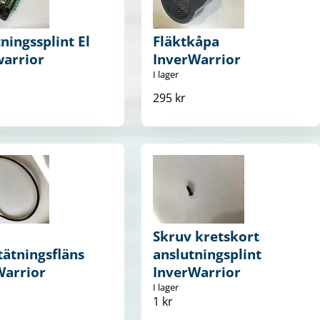
ningssplint El
Fläktkåpa
warrior
InverWarrior
I lager
295 kr
Skruv kretskort
ätningsfläns
anslutningsplint
Warrior
InverWarrior
I lager
1 kr