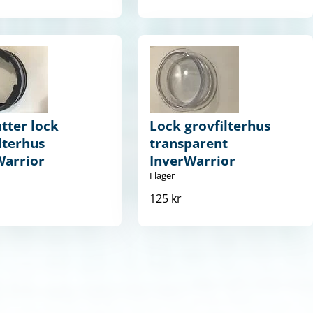
tter lock
Lock grovfilterhus
lterhus
transparent
Warrior
InverWarrior
I lager
125 kr