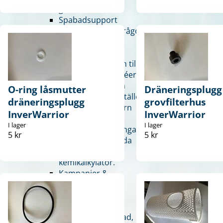
grunden
Spabadsupport
Vanliga spabadsfrågor
Tips & Inspiration
Hämta inspiration till
ditt drömbad – idéer,
bilder och smarta
O-ring låsmutter
Dräneringsplugg
lösningar på ett ställe.
dräneringsplugg
grovfilterhus
Spakemikalkylatorn
InverWarrior
InverWarrior
Få fram exakta
I lager
I lager
doseringsanvisningar
5 kr
5 kr
genom att använda
dig av vår
kemikalkylator.
Kampanjer &
erbjudanden
Kolla in våra
erbjudanden –
rabatter på spabad,