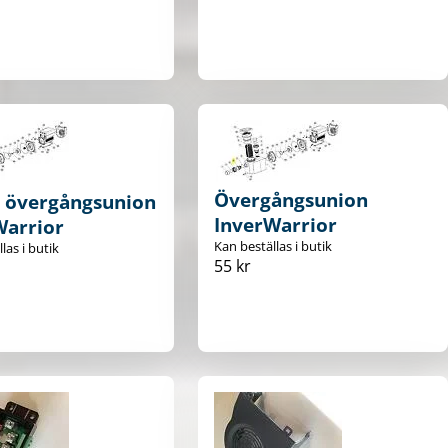
Övergångsunion
g övergångsunion
InverWarrior
Warrior
Kan beställas i butik
las i butik
55 kr