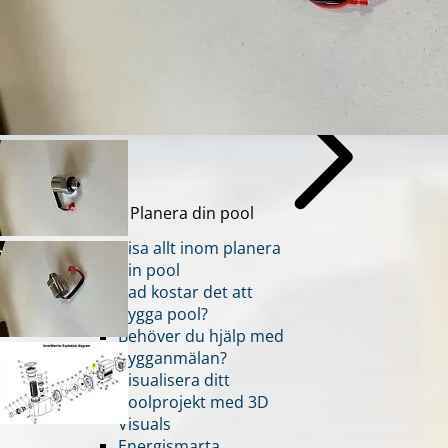
Energismarta poolen
Glasfiberpool
Aquashell
Boka möte
Planera din pool
Visa allt inom planera
din pool
Vad kostar det att
bygga pool?
Behöver du hjälp med
bygganmälan?
Visualisera ditt
poolprojekt med 3D
Visuals
Energismarta