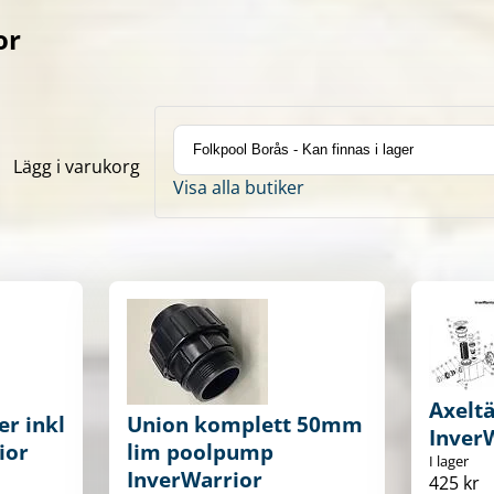
or
Lägg i varukorg
Visa alla butiker
Axeltä
r inkl
Union komplett 50mm
Inver
ior
lim poolpump
I lager
InverWarrior
425 kr