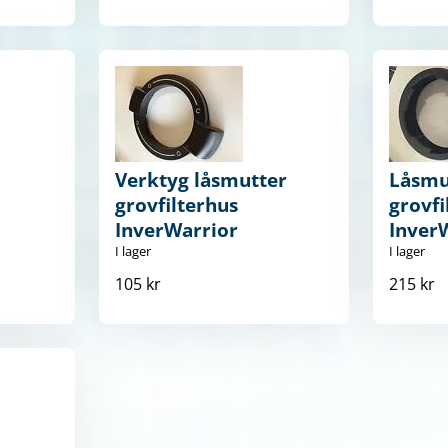
Verktyg låsmutter
Låsmu
grovfilterhus
grovfi
InverWarrior
Inver
I lager
I lager
105 kr
215 kr