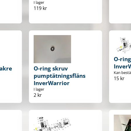
I lager
119 kr
O-rin
Inver
bakre
O-ring skruv
Kan bestäl
pumptätningsfläns
15 kr
InverWarrior
I lager
2 kr