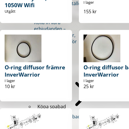
I lager
lösningar på ett ställe.
1050W Wifi
Kampanjer &
155 kr
Utgått
erbjudanden
Kolla in våra
erbjudanden –
rabatter på pooler,
tillbehör och allt för
ditt poolliv.
O-ring diffusor främre
O-ring diffusor 
Spabad
InverWarrior
InverWarrior
I lager
I lager
10 kr
25 kr
Köpa spabad
Visa allt inom Spabad
Swan Spa