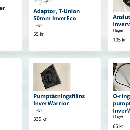
er
Adaptor, T-Union
Anslut
50mm InverEco
Inver
I lager
I lager
55 kr
105 kr
Pumptätningsfläns
O-ring
InverWarrior
pumpt
I lager
Inver
I lager
335 kr
65 kr