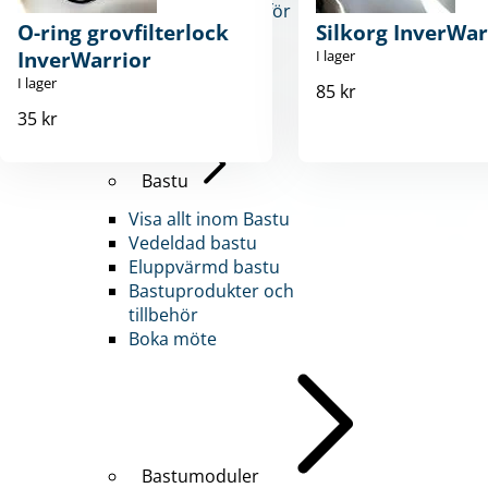
tillbehör och allt för
O-ring grovfilterlock
Silkorg InverWar
ditt poolliv.
InverWarrior
I lager
I lager
85 kr
Bastu
35 kr
Bastu
Visa allt inom Bastu
Vedeldad bastu
Eluppvärmd bastu
Bastuprodukter och
tillbehör
Boka möte
Bastumoduler