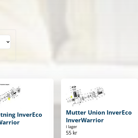
Mutter Union InverEco
tning InverEco
InverWarrior
Warrior
I lager
55 kr