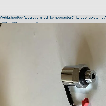
Webbshop
Pool
Reservdelar och komponenter
Cirkulationssystemet
Pool
Köpa pool
Visa allt inom pool
Thermopool Dura
Thermopool Luxe
Träpool Quadra
Gardenpool
Långsmal pool