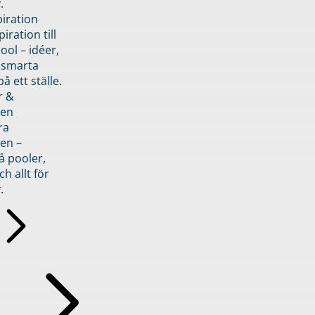
.
piration
iration till
ol – idéer,
h smarta
å ett ställe.
r &
den
ra
en –
å pooler,
ch allt för
.