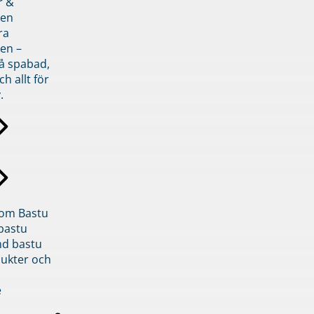
r &
den
ra
en –
på spabad,
ch allt för
.
inom Bastu
bastu
d bastu
ukter och
e