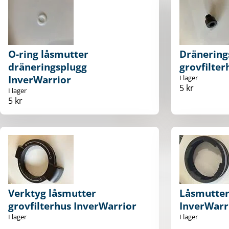
O-ring låsmutter
Dränering
dräneringsplugg
grovfilter
InverWarrior
I lager
5 kr
I lager
5 kr
Verktyg låsmutter
Låsmutter 
grovfilterhus InverWarrior
InverWarr
I lager
I lager