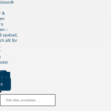
nVision®
r &
den
ra
en –
på spabad,
ch allt för
.
r
p
nster
iker
Boka
te