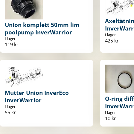
Axeltätni
Union komplett 50mm lim
InverWarr
poolpump InverWarrior
I lager
I lager
425 kr
119 kr
Mutter Union InverEco
O-ring dif
InverWarrior
InverWarr
I lager
55 kr
I lager
10 kr