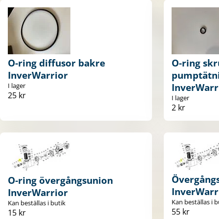
O-ring diffusor bakre
O-ring skr
InverWarrior
pumptätni
I lager
InverWarr
25 kr
I lager
2 kr
Övergång
O-ring övergångsunion
InverWarr
InverWarrior
Kan beställas i b
Kan beställas i butik
55 kr
15 kr