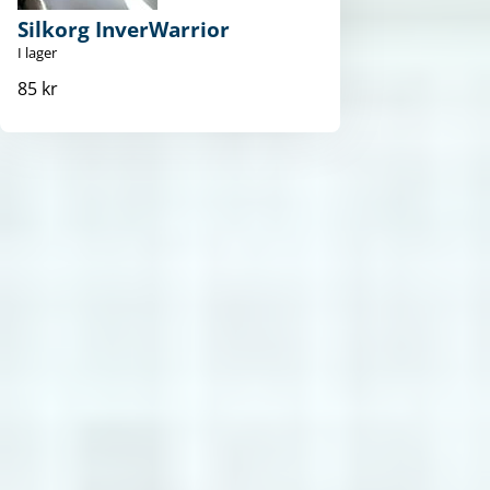
Silkorg InverWarrior
I lager
85 kr