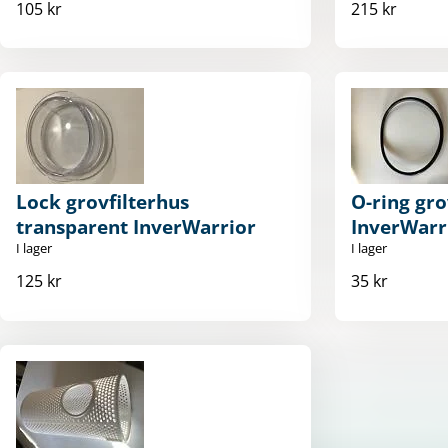
105 kr
215 kr
Lock grovfilterhus
O-ring gro
transparent InverWarrior
InverWarr
I lager
I lager
125 kr
35 kr