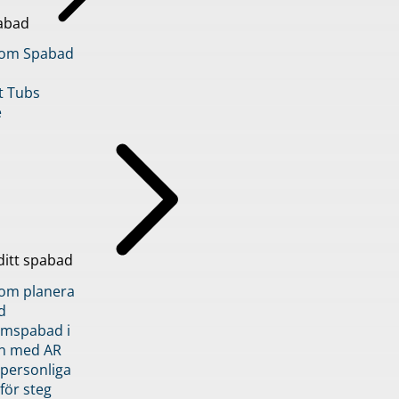
abad
inom Spabad
t Tubs
e
ditt spabad
inom planera
d
römspabad i
n med AR
 personliga
 för steg