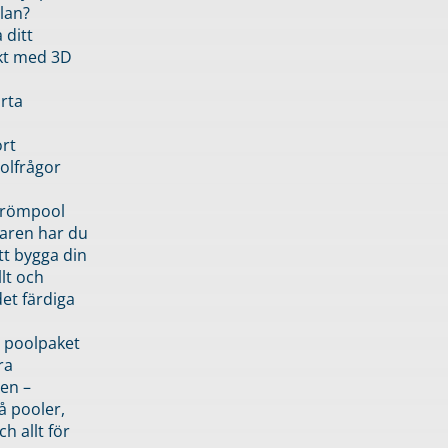
lan?
 ditt
kt med 3D
rta
rt
olfrågor
drömpool
garen har du
tt bygga din
llt och
et färdiga
 poolpaket
ra
en –
å pooler,
ch allt för