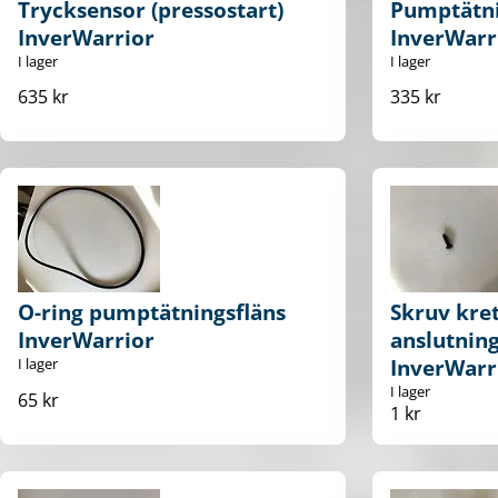
Trycksensor (pressostart)
Pumptätni
InverWarrior
InverWarr
I lager
I lager
635 kr
335 kr
O-ring pumptätningsfläns
Skruv kre
InverWarrior
anslutning
I lager
InverWarr
I lager
65 kr
1 kr