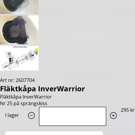
Art nr: 2607704
Fläktkåpa InverWarrior
Fläktkåpa InverWarrior
Nr 25 på sprängskiss
Quantity: 1
295 kr
I lager