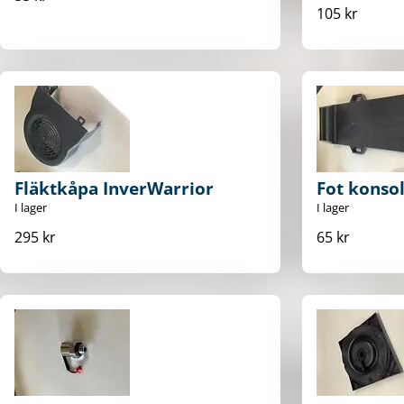
105 kr
Fläktkåpa InverWarrior
Fot konso
I lager
I lager
295 kr
65 kr