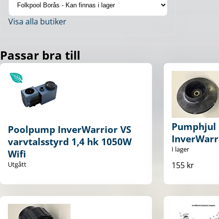
Visa alla butiker
Passar bra till
Pumphjul i
Poolpump InverWarrior VS
InverWarr
varvtalsstyrd 1,4 hk 1050W
I lager
Wifi
155 kr
Utgått