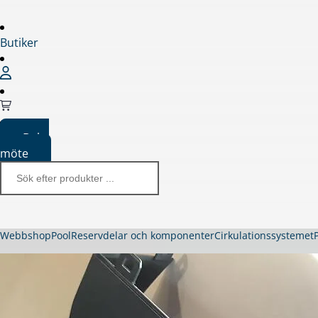
Butiker
Boka
möte
Webbshop
Pool
Reservdelar och komponenter
Cirkulationssystemet