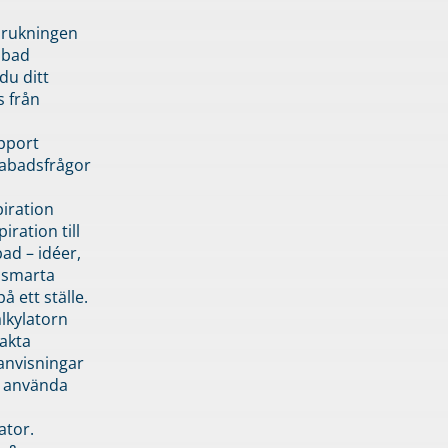
brukningen
abad
du ditt
s från
pport
pabadsfrågor
piration
iration till
ad – idéer,
h smarta
å ett ställe.
lkylatorn
akta
anvisningar
 använda
ator.