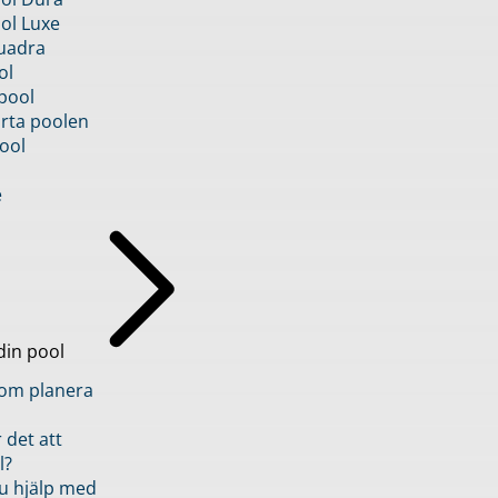
ol Luxe
uadra
ol
pool
rta poolen
ool
e
din pool
inom planera
 det att
l?
u hjälp med