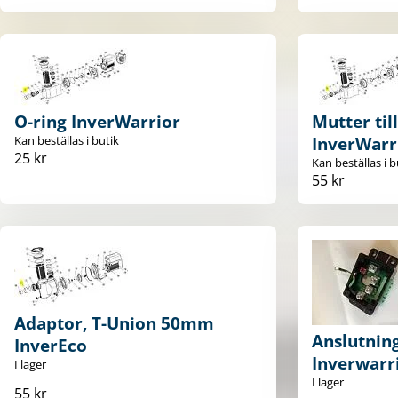
O-ring InverWarrior
Mutter til
Kan beställas i butik
InverWarr
25 kr
Kan beställas i b
55 kr
Adaptor, T-Union 50mm
Anslutning
InverEco
Inverwarr
I lager
I lager
55 kr