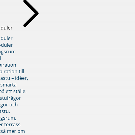
duler
duler
duler
ngsrum
l
piration
iration till
stu – idéer,
h smarta
å ett ställe.
stufrågor
ågor och
astu,
ngsrum,
er terrass.
ckså mer om